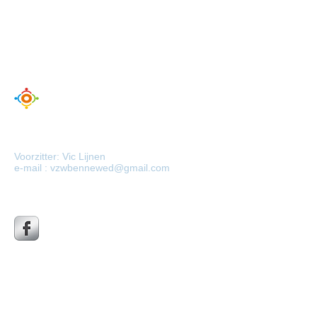
vzw wijkwerking
Kwalaak
Voorzitter: Vic Lijnen
e-mail :
vzwbennewed@gmail.com
Volg ons
nieuws
brief
Ontvang het
laatste nieuws
over Kwalaak